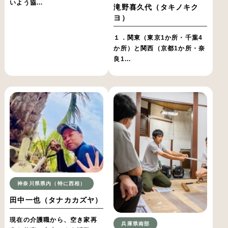
いよう協...
滝野喜久代（タキノキク
ヨ）
１．関東（東京1か所・千葉4
か所）と関西（京都1か所・奈
良1...
神奈川県県内（特に西相）
田中一也（タナカカズヤ）
現在の介護職から、空き家再
兵庫県南部