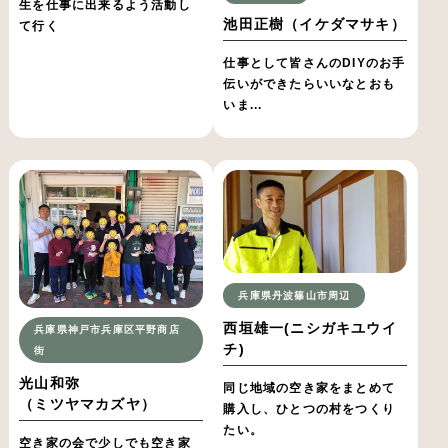
生を仕事に出来るよう活動し
池田正樹（イケダマサキ）
て行く
仕事として皆さんのDIYのお手
伝いができたらいいなとおも
いま...
兵庫県丹波篠山市周辺
西垣雄一(ニシガキユウイ
兵庫県神戸市兵庫区平野商店
チ)
街
光山和弥
同じ地域の空き家をまとめて
（ミツヤマカズヤ）
購入し、ひとつの村をつくり
たい。
空き家の会で少しでも空き家